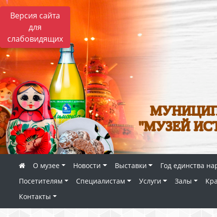
Версия сайта
для
слабовидящих
МУНИЦИП
"МУЗЕЙ ИС
О музее
Новости
Выставки
Год единства на
Посетителям
Специалистам
Услуги
Залы
Кр
Контакты