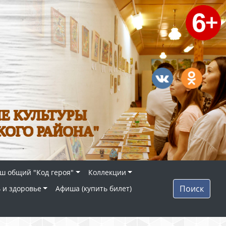
Е КУЛЬТУРЫ
КОГО РАЙОНА"
ш общий "Код героя"
Коллекции
Поиск
 и здоровье
Афиша (купить билет)