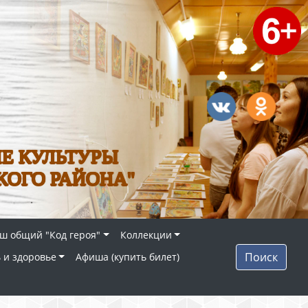
Е КУЛЬТУРЫ
КОГО РАЙОНА"
ш общий "Код героя"
Коллекции
Поиск
 и здоровье
Афиша (купить билет)