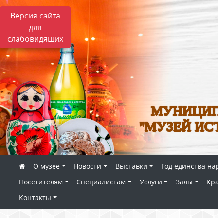
Версия сайта
для
слабовидящих
МУНИЦИП
"МУЗЕЙ ИС
О музее
Новости
Выставки
Год единства на
Посетителям
Специалистам
Услуги
Залы
Кр
Контакты