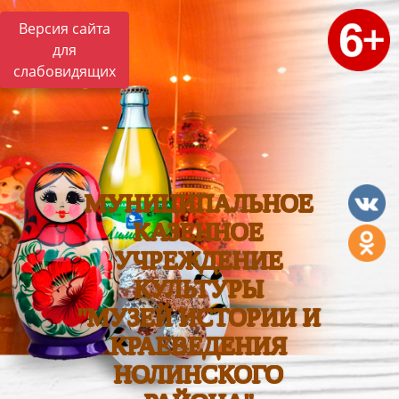
Версия сайта
для
слабовидящих
МУНИЦИПАЛЬНОЕ
КАЗЕННОЕ
УЧРЕЖДЕНИЕ
КУЛЬТУРЫ
"МУЗЕЙ ИСТОРИИ И
КРАЕВЕДЕНИЯ
НОЛИНСКОГО