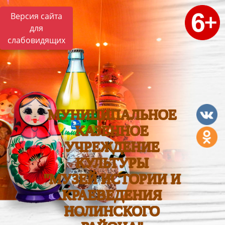
Версия сайта
для
слабовидящих
МУНИЦИПАЛЬНОЕ
КАЗЕННОЕ
УЧРЕЖДЕНИЕ
КУЛЬТУРЫ
"МУЗЕЙ ИСТОРИИ И
КРАЕВЕДЕНИЯ
НОЛИНСКОГО