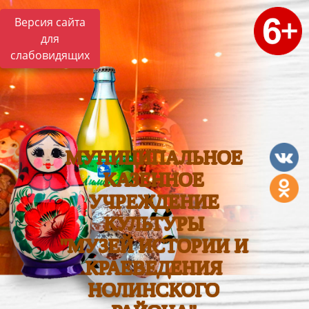
Версия сайта
для
слабовидящих
МУНИЦИПАЛЬНОЕ
КАЗЕННОЕ
УЧРЕЖДЕНИЕ
КУЛЬТУРЫ
"МУЗЕЙ ИСТОРИИ И
КРАЕВЕДЕНИЯ
НОЛИНСКОГО