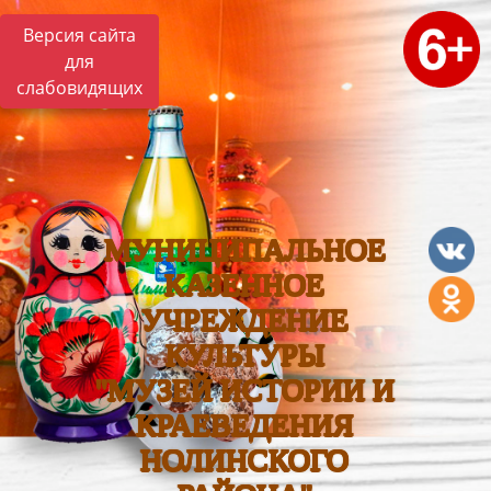
Версия сайта
для
слабовидящих
МУНИЦИПАЛЬНОЕ
КАЗЕННОЕ
УЧРЕЖДЕНИЕ
КУЛЬТУРЫ
"МУЗЕЙ ИСТОРИИ И
КРАЕВЕДЕНИЯ
НОЛИНСКОГО