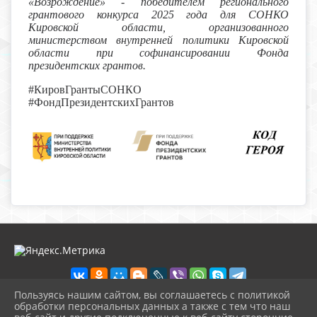
«Возрождение» - победителем регионального
грантового конкурса 2025 года для СОНКО
Кировской области, организованного
министерством внутренней политики Кировской
области при софинансировании Фонда
президентских грантов.
#КировГрантыСОНКО
#ФондПрезидентскихГрантов
Пользуясь нашим сайтом, вы соглашаетесь с политикой
обработки персональных данных а также с тем что наш