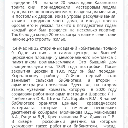
середине 19 – начале 20 веков вдоль Казанского
тракта, они принадлежали мастеровым людям,
купцам, священнослужителям, владельцам мельниц
и постоялых дворов. Из-за угрозы раскулачивания
хозяин продавал часть дома, а иногда просто
бросал его и уезжал, так что к пятидесятым годам
каждый дом был разделен на несколько квартир.
Так было до конца 20 века, когда в нашем селе стали
наконец-то строить жилье.
Сейчас из 32 старинных зданий «обитаемы» только
9. Одно из них - в самом центре, на бывшей
церковной площади, у мемориального комплекса с
памятником воинам-землякам. Это бывший дом
священнослужителя, 1849 года постройки. После
закрытия церкви в 1935 году он был передан
Кырчанскому району. Сейчас первый этаж
занимает сельская библиотека, а второй -
администрация поселения. Здесь же, на втором
этаже, музейная комната, которую в 2020 году
создавали работники администрации Шараева Л.Н.,
Гребенкина О.В., Штина Т.А., Коробов В.М. В нашей
библиотеке хранятся ценные краеведческие
материалы, которые в течение нескольких
десятилетий собирали Молчанова В.Д., Максимова
А.А., Гущина Л.Д., Крестьянинова В.Ф., Дьякова О.В.
В сквере – роскошный цветник, за которым
ухаживают также работники библиотеки. Фасад