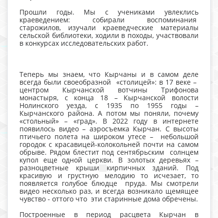
Прошли годы. Мы с учениками увлеклись
краеведением: собирали воспоминания
старожилов, изучали краеведческие материалы
сельской библиотеки, ходили в походы, участвовали
в конкурсах исследовательских работ.
Теперь мы знаем, что Кырчаны и в самом деле
всегда были своеобразной «столицей»: в 17 веке –
центром Кырчанской вотчины Трифонова
монастыря, с конца 18 – Кырчанской волости
Нолинского уезда, с 1935 по 1955 годы –
Кырчанского района. А потом мы поняли, почему
«стольный» – «град». В 2022 году в интернете
появилось видео – аэросъемка Кырчан. С высоты
птичьего полета на широком утесе – небольшой
городок с красавицей-колокольней почти на самом
обрыве. Рядом блестит под сентябрьским солнцем
купол еще одной церкви. В золотых деревьях –
разноцветные крыши
кирпичных зданий. Под
красивую и грустную мелодию то исчезает, то
появляется голубое блюдце пруда. Мы смотрели
видео несколько раз, и всегда возникало щемящее
чувство - оттого что эти старинные дома обречены.
Построенные в период расцвета Кырчан в