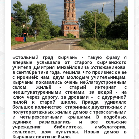
«Стольный град Кырчан» - такую фразу я
впервые услышала от старого кырчанского
учителя Дмитрия Михайловича Устюжанинова
в сентябре 1978 года. Решила, что произнес он ее
с иронией: нам, двум молодым учительницам,
Кырчаны показались очень неблагоустроенным
селом. Жильё - старый интернат с
неоштукатуренными стенами, за водой - на
ключ через дорогу, за дровами – с двуручной
пилой к старой школе. Правда, удивляло
большое количество старинных двухэтажных и
полутораэтажных жилых домов с трехскатными
и четырехскатными крышами. В подобных
зданиях размещались и все сельские
учреждения: библиотека, амбулатория,
сельсовет, дом культуры. Новых домов в
Кырчанах почти не было.