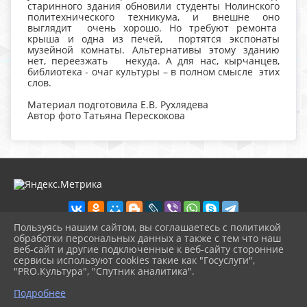
старинного здания обновили студенты Нолинского
политехнического техникума, и внешне оно
выглядит очень хорошо. Но требуют ремонта
крыша и одна из печей, портятся экспонаты
музейной комнаты. Альтернативы этому зданию
нет, переезжать некуда. А для нас, кырчанцев,
библиотека - очаг культуры – в полном смысле этих
слов.
Материал подготовила Е.В. Рухлядева
Автор фото Татьяна Перескокова
Пользуясь нашим сайтом, вы соглашаетесь с политикой
обработки персональных данных а также с тем что наш
веб-сайт и другие подключенные к веб-сайту сторонние
2026 г. nolinsk-museum.ru
сервисы используют cookies такие как "Госуслуги",
Вход
"PRO.Культура", "Спутник аналитика".
Карта сайта
^
Политика обработки персональных данных
Подробнее