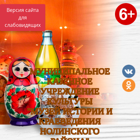
Версия сайта
для
слабовидящих
МУНИЦИПАЛЬНОЕ
КАЗЕННОЕ
УЧРЕЖДЕНИЕ
КУЛЬТУРЫ
"МУЗЕЙ ИСТОРИИ И
КРАЕВЕДЕНИЯ
НОЛИНСКОГО