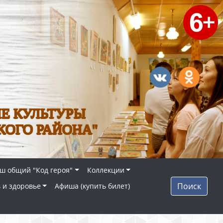
Е КУЛЬТУРЫ
КОГО РАЙОНА"
ш общий "Код героя"
Коллекции
Поиск
 и здоровье
Афиша (купить билет)