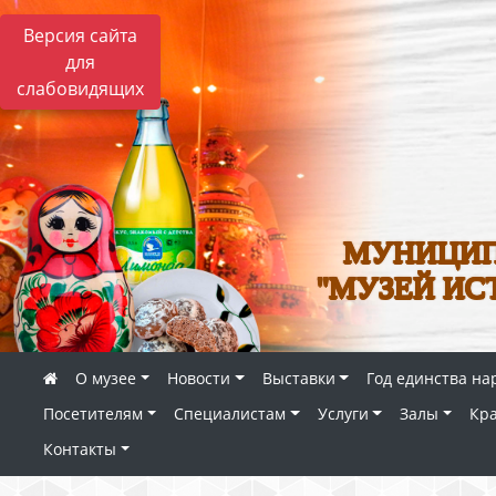
Версия сайта
для
слабовидящих
МУНИЦИП
"МУЗЕЙ ИС
О музее
Новости
Выставки
Год единства на
Посетителям
Специалистам
Услуги
Залы
Кр
Контакты