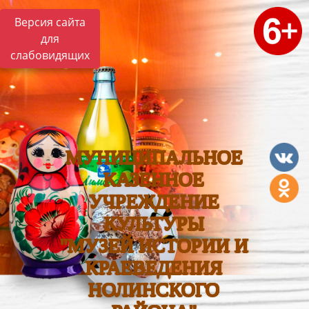
Версия сайта
для
слабовидящих
МУНИЦИПАЛЬНОЕ
КАЗЕННОЕ
УЧРЕЖДЕНИЕ
КУЛЬТУРЫ
"МУЗЕЙ ИСТОРИИ И
КРАЕВЕДЕНИЯ
НОЛИНСКОГО