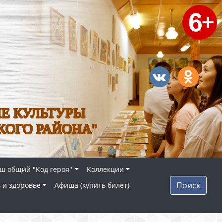
Е КУЛЬТУРЫ
КОГО РАЙОНА"
ш общий "Код героя"
Коллекции
Поиск
 и здоровье
Афиша (купить билет)