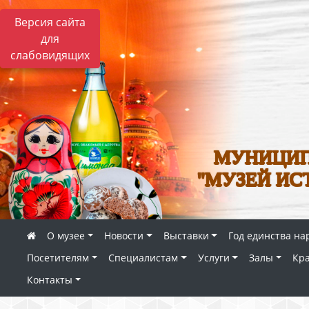
Версия сайта
для
слабовидящих
МУНИЦИП
"МУЗЕЙ ИС
О музее
Новости
Выставки
Год единства на
Посетителям
Специалистам
Услуги
Залы
Кр
Контакты