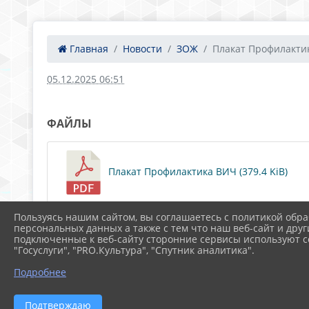
Главная
Новости
ЗОЖ
Плакат Профилакти
05.12.2025 06:51
ФАЙЛЫ
Плакат Профилактика ВИЧ (379.4 KiB)
Пользуясь нашим сайтом, вы соглашаетесь с политикой обра
персональных данных а также с тем что наш веб-сайт и друг
подключенные к веб-сайту сторонние сервисы используют co
"Госуслуги", "PRO.Культура", "Спутник аналитика".
Подробнее
Подтверждаю