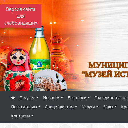
Версия сайта
для
слабовидящих
МУНИЦИП
"МУЗЕЙ ИС
О музее
Новости
Выставки
Год единства на
Посетителям
Специалистам
Услуги
Залы
Кр
Контакты