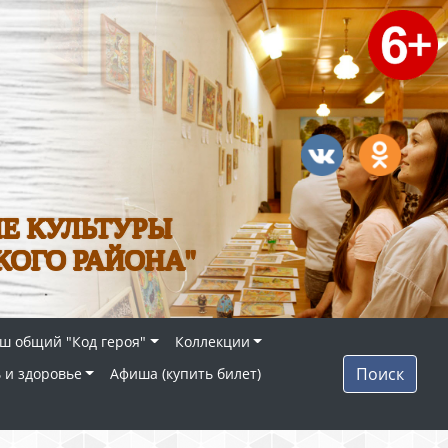
Е КУЛЬТУРЫ
КОГО РАЙОНА"
ш общий "Код героя"
Коллекции
Поиск
 и здоровье
Афиша (купить билет)