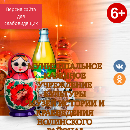
Версия сайта
для
слабовидящих
МУНИЦИПАЛЬНОЕ
КАЗЕННОЕ
УЧРЕЖДЕНИЕ
КУЛЬТУРЫ
"МУЗЕЙ ИСТОРИИ И
КРАЕВЕДЕНИЯ
НОЛИНСКОГО