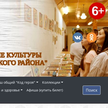
Е КУЛЬТУРЫ
КОГО РАЙОНА"
ш общий "Код героя"
Коллекции
Поиск
 и здоровье
Афиша (купить билет)