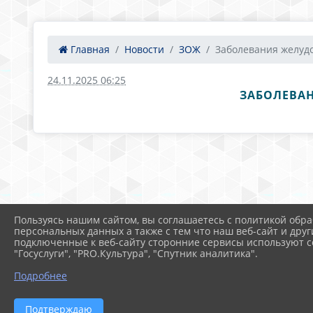
Главная
Новости
ЗОЖ
Заболевания желудо
24.11.2025 06:25
ЗАБОЛЕВА
Пользуясь нашим сайтом, вы соглашаетесь с политикой обра
персональных данных а также с тем что наш веб-сайт и друг
подключенные к веб-сайту сторонние сервисы используют co
"Госуслуги", "PRO.Культура", "Спутник аналитика".
Подробнее
Подтверждаю