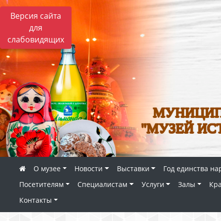
Версия сайта
для
слабовидящих
МУНИЦИП
"МУЗЕЙ ИС
О музее
Новости
Выставки
Год единства на
Посетителям
Специалистам
Услуги
Залы
Кр
Контакты