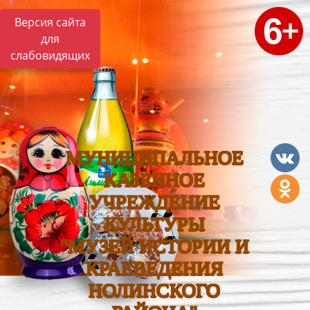
Версия сайта
для
слабовидящих
МУНИЦИПАЛЬНОЕ
КАЗЕННОЕ
УЧРЕЖДЕНИЕ
КУЛЬТУРЫ
"МУЗЕЙ ИСТОРИИ И
КРАЕВЕДЕНИЯ
НОЛИНСКОГО