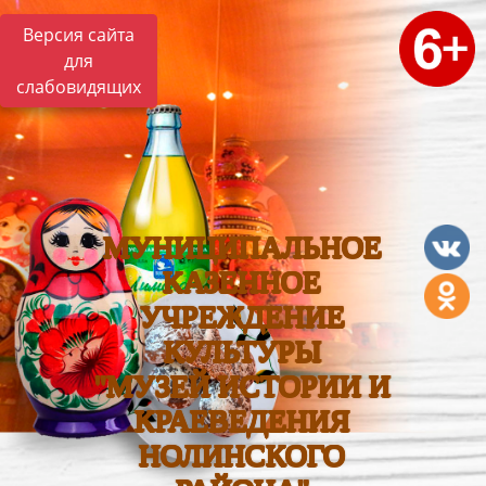
Версия сайта
для
слабовидящих
МУНИЦИПАЛЬНОЕ
КАЗЕННОЕ
УЧРЕЖДЕНИЕ
КУЛЬТУРЫ
"МУЗЕЙ ИСТОРИИ И
КРАЕВЕДЕНИЯ
НОЛИНСКОГО