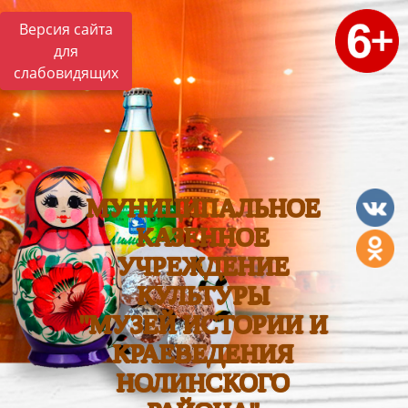
Версия сайта
для
слабовидящих
МУНИЦИПАЛЬНОЕ
КАЗЕННОЕ
УЧРЕЖДЕНИЕ
КУЛЬТУРЫ
"МУЗЕЙ ИСТОРИИ И
КРАЕВЕДЕНИЯ
НОЛИНСКОГО