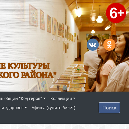
Е КУЛЬТУРЫ
КОГО РАЙОНА"
ш общий "Код героя"
Коллекции
Поиск
 и здоровье
Афиша (купить билет)