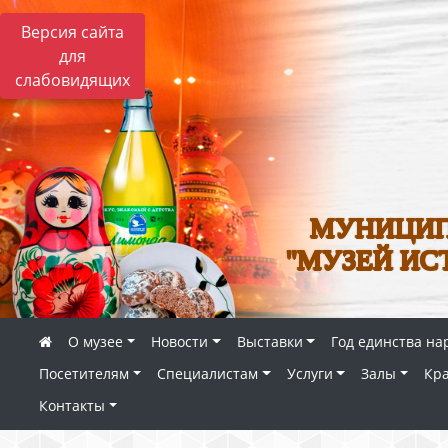
Версия сайта
для
слабовидящих
МУНИЦИП
"МУЗЕЙ ИС
О музее
Новости
Выставки
Год единства на
Посетителям
Специалистам
Услуги
Залы
Кр
Контакты