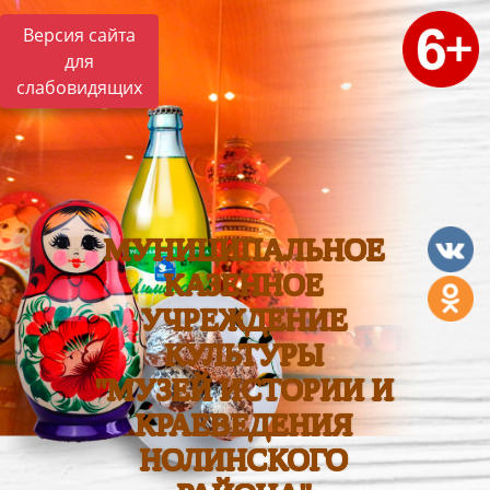
Версия сайта
для
слабовидящих
МУНИЦИПАЛЬНОЕ
КАЗЕННОЕ
УЧРЕЖДЕНИЕ
КУЛЬТУРЫ
"МУЗЕЙ ИСТОРИИ И
КРАЕВЕДЕНИЯ
НОЛИНСКОГО