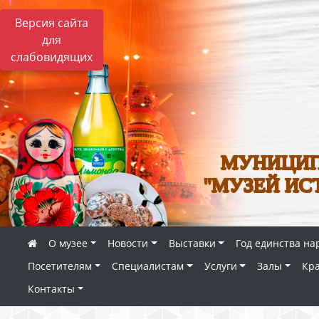
Версия сайта
для
слабовидящих
МУНИЦИП
"МУЗЕЙ ИС
О музее
Новости
Выставки
Год единства на
Посетителям
Специалистам
Услуги
Залы
Кр
Контакты