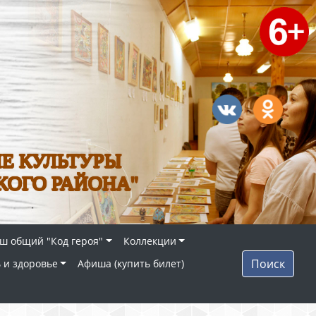
Е КУЛЬТУРЫ
КОГО РАЙОНА"
ш общий "Код героя"
Коллекции
Поиск
 и здоровье
Афиша (купить билет)