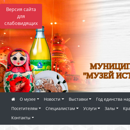
Версия сайта
для
слабовидящих
МУНИЦИП
"МУЗЕЙ ИС
О музее
Новости
Выставки
Год единства на
Посетителям
Специалистам
Услуги
Залы
Кр
Контакты