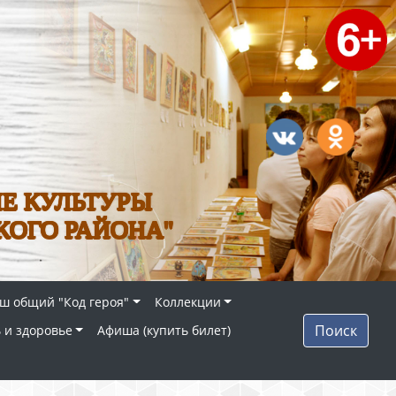
Е КУЛЬТУРЫ
КОГО РАЙОНА"
ш общий "Код героя"
Коллекции
Поиск
 и здоровье
Афиша (купить билет)