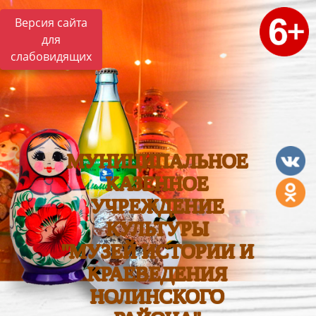
Версия сайта
для
слабовидящих
МУНИЦИПАЛЬНОЕ
КАЗЕННОЕ
УЧРЕЖДЕНИЕ
КУЛЬТУРЫ
"МУЗЕЙ ИСТОРИИ И
КРАЕВЕДЕНИЯ
НОЛИНСКОГО