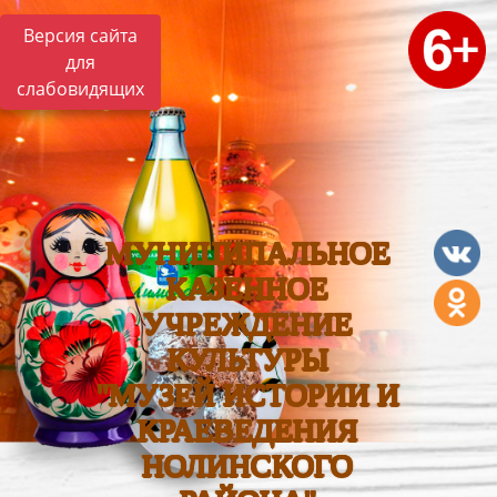
Версия сайта
для
слабовидящих
МУНИЦИПАЛЬНОЕ
КАЗЕННОЕ
УЧРЕЖДЕНИЕ
КУЛЬТУРЫ
"МУЗЕЙ ИСТОРИИ И
КРАЕВЕДЕНИЯ
НОЛИНСКОГО