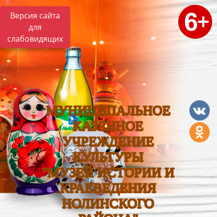
Версия сайта
для
слабовидящих
МУНИЦИПАЛЬНОЕ
КАЗЕННОЕ
УЧРЕЖДЕНИЕ
КУЛЬТУРЫ
"МУЗЕЙ ИСТОРИИ И
КРАЕВЕДЕНИЯ
НОЛИНСКОГО