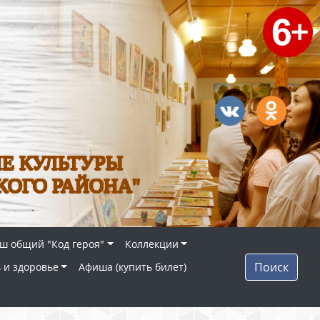
Е КУЛЬТУРЫ
КОГО РАЙОНА"
ш общий "Код героя"
Коллекции
Поиск
 и здоровье
Афиша (купить билет)