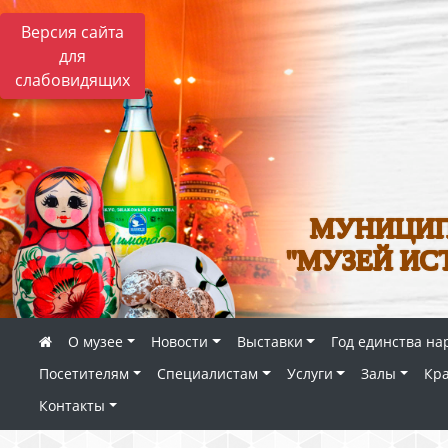
Версия сайта
для
слабовидящих
МУНИЦИП
"МУЗЕЙ ИС
О музее
Новости
Выставки
Год единства на
Посетителям
Специалистам
Услуги
Залы
Кр
Контакты