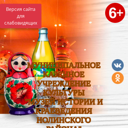
Версия сайта
для
слабовидящих
МУНИЦИПАЛЬНОЕ
КАЗЕННОЕ
УЧРЕЖДЕНИЕ
КУЛЬТУРЫ
"МУЗЕЙ ИСТОРИИ И
КРАЕВЕДЕНИЯ
НОЛИНСКОГО