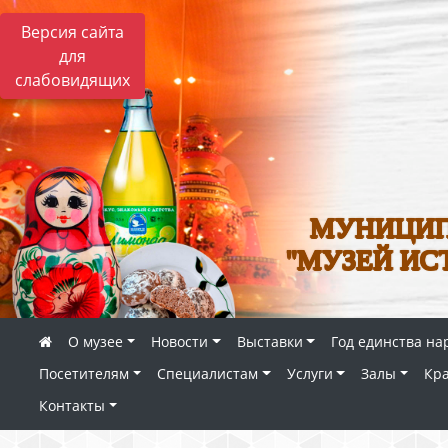
Версия сайта
для
слабовидящих
МУНИЦИП
"МУЗЕЙ ИС
О музее
Новости
Выставки
Год единства на
Посетителям
Специалистам
Услуги
Залы
Кр
Контакты