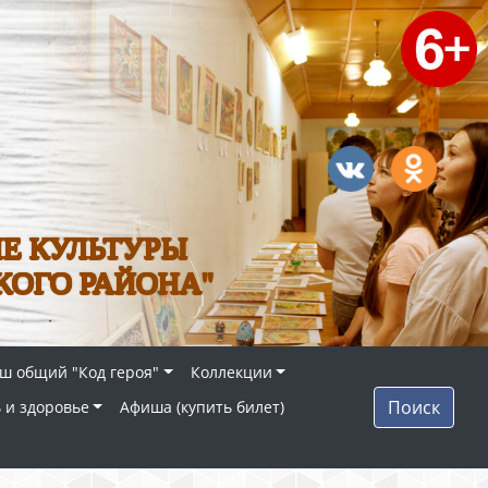
Е КУЛЬТУРЫ
КОГО РАЙОНА"
ш общий "Код героя"
Коллекции
Поиск
 и здоровье
Афиша (купить билет)