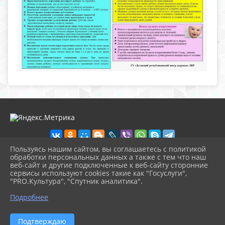
Пользуясь нашим сайтом, вы соглашаетесь с политикой
обработки персональных данных а также с тем что наш
веб-сайт и другие подключенные к веб-сайту сторонние
2026 г. nolinsk-museum.ru
сервисы используют cookies такие как "Госуслуги",
Вход
"PRO.Культура", "Спутник аналитика".
Карта сайта
^
Политика обработки персональных данных
Подробнее
Сделано на KubCMS
Разработка и поддержка
Подтверждаю