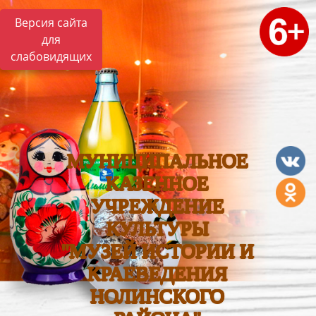
Версия сайта
для
слабовидящих
МУНИЦИПАЛЬНОЕ
КАЗЕННОЕ
УЧРЕЖДЕНИЕ
КУЛЬТУРЫ
"МУЗЕЙ ИСТОРИИ И
КРАЕВЕДЕНИЯ
НОЛИНСКОГО