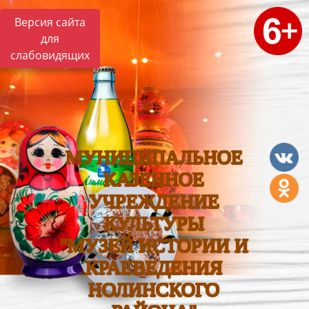
Версия сайта
для
слабовидящих
МУНИЦИПАЛЬНОЕ
КАЗЕННОЕ
УЧРЕЖДЕНИЕ
КУЛЬТУРЫ
"МУЗЕЙ ИСТОРИИ И
КРАЕВЕДЕНИЯ
НОЛИНСКОГО