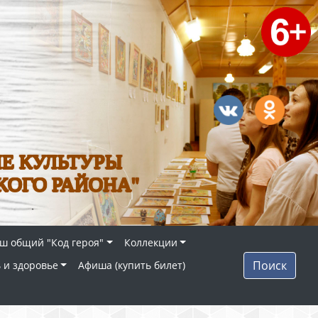
Е КУЛЬТУРЫ
КОГО РАЙОНА"
ш общий "Код героя"
Коллекции
Поиск
 и здоровье
Афиша (купить билет)