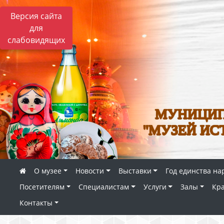
Версия сайта
для
слабовидящих
МУНИЦИП
"МУЗЕЙ ИС
О музее
Новости
Выставки
Год единства на
Посетителям
Специалистам
Услуги
Залы
Кр
Контакты