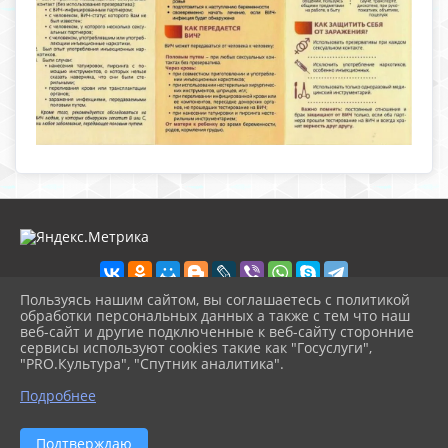
Пользуясь нашим сайтом, вы соглашаетесь с политикой
обработки персональных данных а также с тем что наш
веб-сайт и другие подключенные к веб-сайту сторонние
2026 г. nolinsk-museum.ru
сервисы используют cookies такие как "Госуслуги",
Вход
"PRO.Культура", "Спутник аналитика".
Карта сайта
^
Политика обработки персональных данных
Подробнее
Сделано на KubCMS
Разработка и поддержка
Подтверждаю