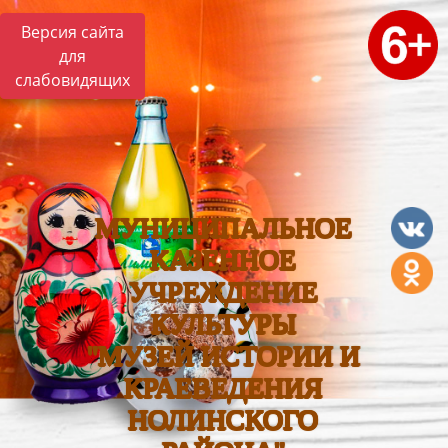
Версия сайта
для
слабовидящих
МУНИЦИПАЛЬНОЕ
КАЗЕННОЕ
УЧРЕЖДЕНИЕ
КУЛЬТУРЫ
"МУЗЕЙ ИСТОРИИ И
КРАЕВЕДЕНИЯ
НОЛИНСКОГО