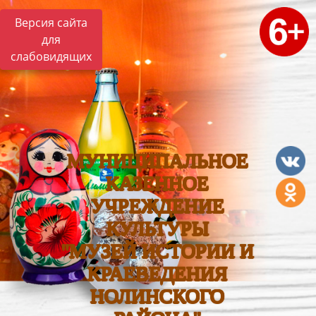
Версия сайта
для
слабовидящих
МУНИЦИПАЛЬНОЕ
КАЗЕННОЕ
УЧРЕЖДЕНИЕ
КУЛЬТУРЫ
"МУЗЕЙ ИСТОРИИ И
КРАЕВЕДЕНИЯ
НОЛИНСКОГО