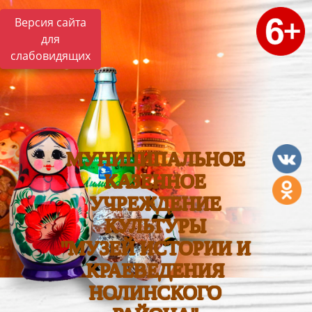
Версия сайта
для
слабовидящих
МУНИЦИПАЛЬНОЕ
КАЗЕННОЕ
УЧРЕЖДЕНИЕ
КУЛЬТУРЫ
"МУЗЕЙ ИСТОРИИ И
КРАЕВЕДЕНИЯ
НОЛИНСКОГО