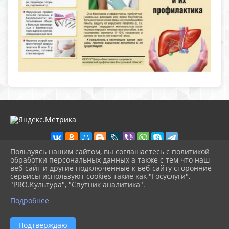
Пользуясь нашим сайтом, вы соглашаетесь с политикой
обработки персональных данных а также с тем что наш
веб-сайт и другие подключенные к веб-сайту сторонние
2026 г. nolinsk-museum.ru
сервисы используют cookies такие как "Госуслуги",
Вход
"PRO.Культура", "Спутник аналитика".
Карта сайта
^
Политика обработки персональных данных
Подробнее
Сделано на KubCMS
Разработка и поддержка
Подтверждаю