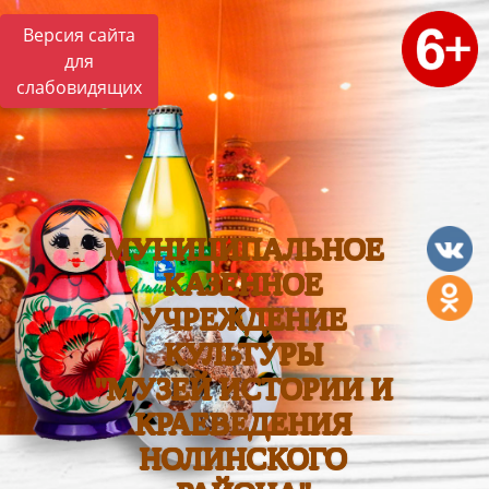
Версия сайта
для
слабовидящих
МУНИЦИПАЛЬНОЕ
КАЗЕННОЕ
УЧРЕЖДЕНИЕ
КУЛЬТУРЫ
"МУЗЕЙ ИСТОРИИ И
КРАЕВЕДЕНИЯ
НОЛИНСКОГО