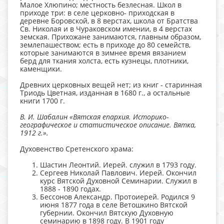
Малое Хлюпино; местность безлесная. Школ в
приходе три: в селе церковно- приходская в
деревне Боровской, в 8 верстах, школа от Братства
Св. Николая и в Чураковском имении, в 4 верстах
земская. Прихожане занимаются, главным образом,
землепашеством; есть в приходе до 80 семейств,
которые занимаются в зимнее время вязанием
берд для ткания холста, есть кузнецы, плотники,
каменщики.
Древних церковных вещей нет; из книг - старинная
Триодь Цветная, изданная в 1680 г., а остальные
книги 1700 г.
В. И. Шабалин «Вятская епархия. Историко-
географическое и статистическое описание. Вятка,
1912 г.».
Духовенство Сретенского храма:
Шастин Леонтий. Иерей. служил в 1793 году.
Сергеев Николай Павлович. Иерей. Окончил
курс Вятской Духовной Семинарии. Служил в
1888 - 1890 годах.
Бессонов Александр. Протоиерей. Родился 9
июня 1877 года в селе Ветошкино Вятской
губернии. Окончил Вятскую Духовную
семинарию в 1898 году. В 1901 году