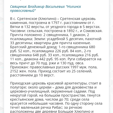
Свящнник Владимир Васильевых "Нолинск
православный"
В с. Сретенское (Хлюпино) – Сретенская церковь
каменная, построена в 1797 г. расстоянием от г.
Вятки в 132 версты, от уездного города в 5 верстах.
Часовни: сельская, построена в 1892 г., и Сомовская.
Причта положено: 2 священника, 1 диакон, 2
псаломщика; Земли: усадебной 5 десятин, пахотной
33 десятины; квартиры для причта казенные.
Братский денежный доход: 1-го священника 680
руб. 52 коп., псаломщика 226 руб. 84 коп., 2-го
священника 648 руб. 33 коп., псаломщика 216 руб.
11 коп., диакона 442 руб. 95 коп. Руги собирается на
весь причт до 70 пуд. ржи и 130 пуд. овса.
Прихожан: православных русских 1997 муж. пола,
2152 жен. пола. Приход состоит из 25 селений,
расстоянием до 10 верст.
Приходская церковь красивой архитектуры, стоит в
полугоре; около церкви – дома для духовенства и
церковно-училищный, окруженные садами. Под
некрутой горой, на большом пространстве, тянутся
крестьянские дома, числом до 70; среди села
красуется небольшая часовня. По одну сторону села
течет маленькая речка Рибас; за речкою
расположены две деревни Большое Хлюпино и