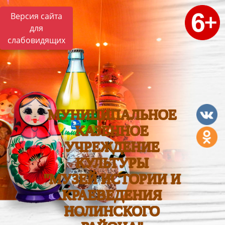
Версия сайта
для
слабовидящих
МУНИЦИПАЛЬНОЕ
КАЗЕННОЕ
УЧРЕЖДЕНИЕ
КУЛЬТУРЫ
"МУЗЕЙ ИСТОРИИ И
КРАЕВЕДЕНИЯ
НОЛИНСКОГО