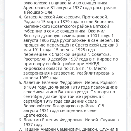
рукоположен в диакона и во священника.
Арестован, и 31 августа 1937 года расстрелян
в Йошкар-Оле.
Катаев Алексей Алексеевич. Протоиерей.
Родился 15 марта 1879 года в селе Березник
Кыплинского (Советского) района Вятской
губернии в семье священника. Окончил
Вятскую духовную семинарию в 1901 году. 1
августа 1905 года рукоположен в сан иерея. По
прошению перемещён к Сретенской церкви 9
мая 1911 года. 15 августа 1925 года
перемещён к Спасской церкви г. Советска.
Расстрелян 9 декабря 1937 года в г. Кирове по
приговору особой тройки при УНКВД
Кировской области по ст. 58 п. 10. Место
захоронения неизвестно. Реабилитирован 6
апреля 1989 года.
Лалетин Евгений Федорович. Иерей. Родился
в 1894 году. До января 1919 года псаломщик в
селеНикульчино Вятского уезда. С января по
сентябрь диакое при той же церкви, а с
сертября 1919 года священник села
Верховойское Богородского района. С 8
августа 1931 года священник в селе
Сретенское.
Лопатин Евгения Федорович. Иерей. Служил в
1937 году.
Пашкин Андрей Семёнович. Диакон. Служил в