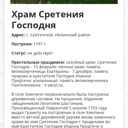
Храм Сретения
Господня
Адрес:
с. Сретенское, Нолинский район
Построен:
1797 г.
Статус:
не действует
Престольные праздники:
холодный храм:
Сретение
Господне - 15 февраля;
теплый храм:
память
великомученицы Екатерины - 7 декабря; память
пророка и крестителя Господня Иоанна
Предтечи;
усыпальница:
память великомученика
Пантелеимона - 9 августа;.
В селе Хлюпино первоначально была построена
деревянная часовня. На прошение, поданное
священником Леонтием Шастиным,
Преосвященный Лаврентий 5 апреля 1793 года
выдал Грамоту на построение в селе Хлюпино
вместо ветхой деревянной церкви вновь каменного
храма во имя Сретения Господня с приделами во
имя Крестителя Господня Иоанна Предтечи и