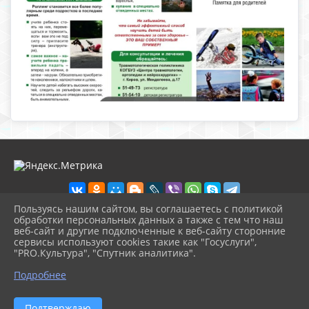
Пользуясь нашим сайтом, вы соглашаетесь с политикой
обработки персональных данных а также с тем что наш
веб-сайт и другие подключенные к веб-сайту сторонние
2026 г. nolinsk-museum.ru
сервисы используют cookies такие как "Госуслуги",
Вход
"PRO.Культура", "Спутник аналитика".
Карта сайта
^
Политика обработки персональных данных
Подробнее
Сделано на KubCMS
Разработка и поддержка
Подтверждаю