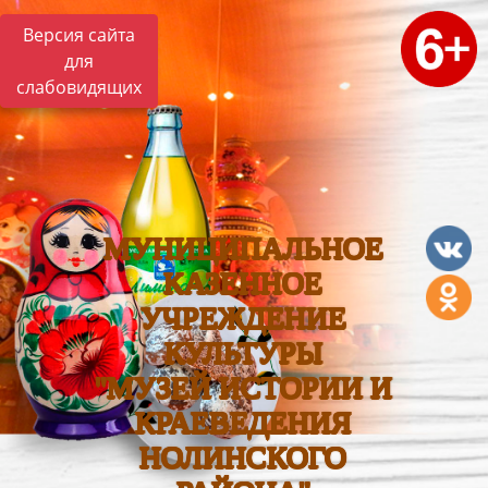
Версия сайта
для
слабовидящих
МУНИЦИПАЛЬНОЕ
КАЗЕННОЕ
УЧРЕЖДЕНИЕ
КУЛЬТУРЫ
"МУЗЕЙ ИСТОРИИ И
КРАЕВЕДЕНИЯ
НОЛИНСКОГО