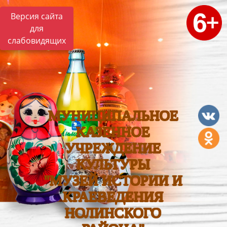
Версия сайта
для
слабовидящих
МУНИЦИПАЛЬНОЕ
КАЗЕННОЕ
УЧРЕЖДЕНИЕ
КУЛЬТУРЫ
"МУЗЕЙ ИСТОРИИ И
КРАЕВЕДЕНИЯ
НОЛИНСКОГО