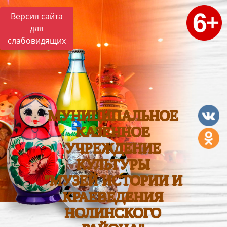
Версия сайта
для
слабовидящих
МУНИЦИПАЛЬНОЕ
КАЗЕННОЕ
УЧРЕЖДЕНИЕ
КУЛЬТУРЫ
"МУЗЕЙ ИСТОРИИ И
КРАЕВЕДЕНИЯ
НОЛИНСКОГО