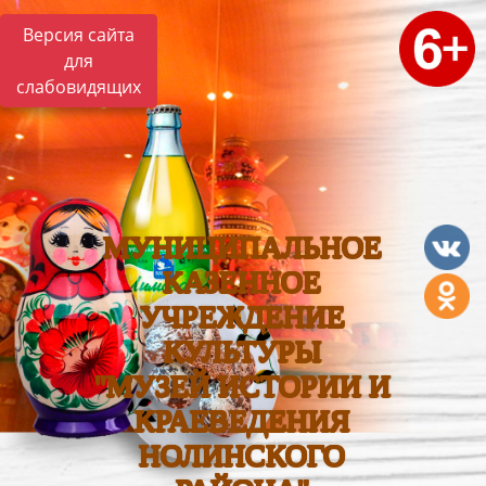
Версия сайта
для
слабовидящих
МУНИЦИПАЛЬНОЕ
КАЗЕННОЕ
УЧРЕЖДЕНИЕ
КУЛЬТУРЫ
"МУЗЕЙ ИСТОРИИ И
КРАЕВЕДЕНИЯ
НОЛИНСКОГО