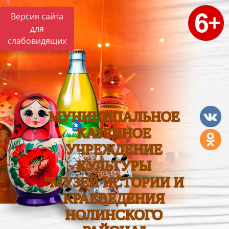
Версия сайта
для
слабовидящих
МУНИЦИПАЛЬНОЕ
КАЗЕННОЕ
УЧРЕЖДЕНИЕ
КУЛЬТУРЫ
"МУЗЕЙ ИСТОРИИ И
КРАЕВЕДЕНИЯ
НОЛИНСКОГО