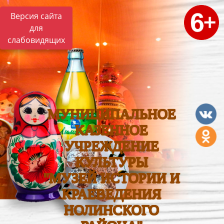
Версия сайта
для
слабовидящих
МУНИЦИПАЛЬНОЕ
КАЗЕННОЕ
УЧРЕЖДЕНИЕ
КУЛЬТУРЫ
"МУЗЕЙ ИСТОРИИ И
КРАЕВЕДЕНИЯ
НОЛИНСКОГО