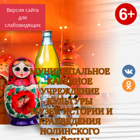
Версия сайта
для
слабовидящих
МУНИЦИПАЛЬНОЕ
КАЗЕННОЕ
УЧРЕЖДЕНИЕ
КУЛЬТУРЫ
"МУЗЕЙ ИСТОРИИ И
КРАЕВЕДЕНИЯ
НОЛИНСКОГО