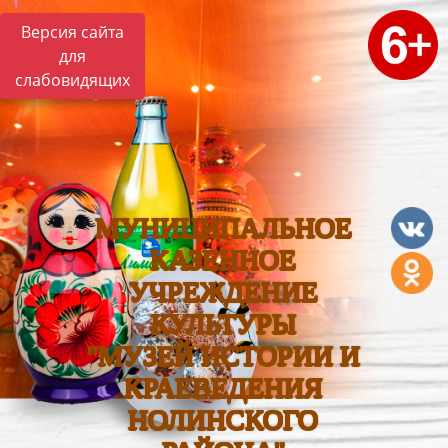
Версия сайта
для
слабовидящих
МУНИЦИПАЛЬНОЕ
КАЗЕННОЕ
УЧРЕЖДЕНИЕ
КУЛЬТУРЫ
"МУЗЕЙ ИСТОРИИ И
КРАЕВЕДЕНИЯ
НОЛИНСКОГО