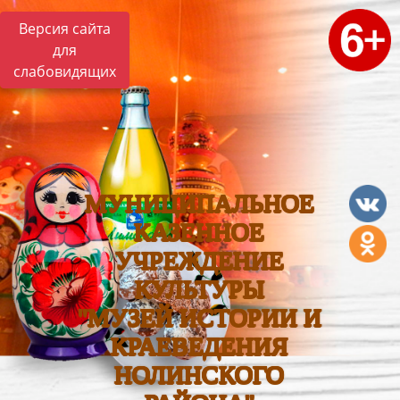
Версия сайта
для
слабовидящих
МУНИЦИПАЛЬНОЕ
КАЗЕННОЕ
УЧРЕЖДЕНИЕ
КУЛЬТУРЫ
"МУЗЕЙ ИСТОРИИ И
КРАЕВЕДЕНИЯ
НОЛИНСКОГО