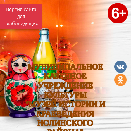
Версия сайта
для
слабовидящих
МУНИЦИПАЛЬНОЕ
КАЗЕННОЕ
УЧРЕЖДЕНИЕ
КУЛЬТУРЫ
"МУЗЕЙ ИСТОРИИ И
КРАЕВЕДЕНИЯ
НОЛИНСКОГО