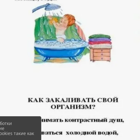
ботки
ие
okies такие как