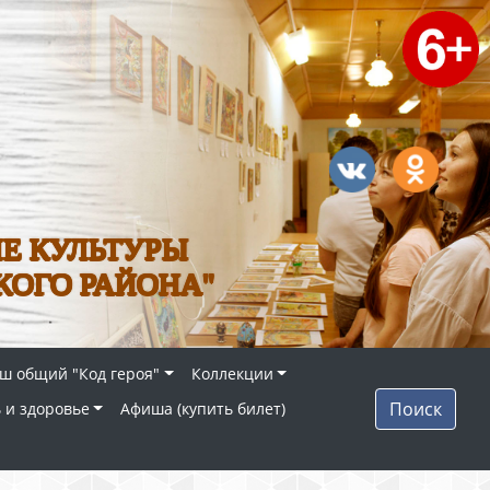
Е КУЛЬТУРЫ
КОГО РАЙОНА"
ш общий "Код героя"
Коллекции
Поиск
 и здоровье
Афиша (купить билет)