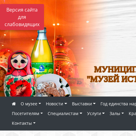
Версия сайта
для
слабовидящих
МУНИЦИП
"МУЗЕЙ ИС
О музее
Новости
Выставки
Год единства на
Посетителям
Специалистам
Услуги
Залы
Кр
Контакты