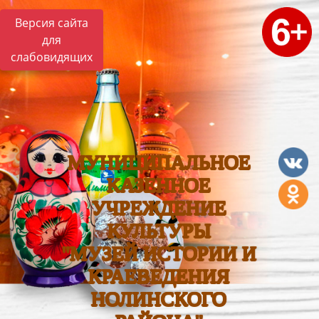
Версия сайта
для
слабовидящих
МУНИЦИПАЛЬНОЕ
КАЗЕННОЕ
УЧРЕЖДЕНИЕ
КУЛЬТУРЫ
"МУЗЕЙ ИСТОРИИ И
КРАЕВЕДЕНИЯ
НОЛИНСКОГО