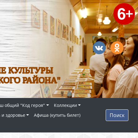
Е КУЛЬТУРЫ
КОГО РАЙОНА"
ш общий "Код героя"
Коллекции
Поиск
 и здоровье
Афиша (купить билет)