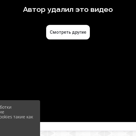
ботки
ие
okies такие как