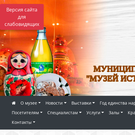
Версия сайта
для
слабовидящих
МУНИЦИП
"МУЗЕЙ ИС
О музее
Новости
Выставки
Год единства на
Посетителям
Специалистам
Услуги
Залы
Кр
Контакты