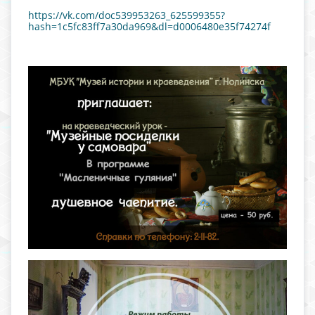
https://vk.com/doc539953263_625599355?
hash=1c5fc83ff7a30da969&dl=d0006480e35f74274f