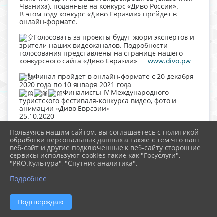
Чваниха), поданные на конкурс «Диво России».
В этом году конкурс «Диво Евразии» пройдет в
онлайн-формате.
Голосовать за проекты будут жюри экспертов и
зрители наших видеоканалов. Подробности
голосования представлены на странице нашего
конкурсного сайта «Диво Евразии» —
www.divo.pw
Финал пройдет в онлайн-формате с 20 декабря
2020 года по 10 января 2021 года
Финалисты IV Международного
туристского фестиваля-конкурса видео, фото и
анимации «Диво Евразии»
25.10.2020
Определены все финалисты IV Международного
Пользуясь нашим сайтом, вы соглашаетесь с политикой
туристского фестиваля-конкурса видео, фото и
обработки персональных данных а также с тем что наш
анимации «Диво Евразии».
веб-сайт и другие подключенные к веб-сайту сторонние
сервисы используют cookies такие как "Госуслуги",
Подробнее с положением конкурса «Диво Евразии»
"PRO.Культура", "Спутник аналитика".
можно познакомиться на этом сайте на
^
специальной странице посвященной этому
Подробнее
мероприятию — IV Международном туристском
фестивале-конкурсе видео, фото и анимации «Диво
Евразии» или на конкурсном сайте Диво Евразии
Подтверждаю
Список финалистов: