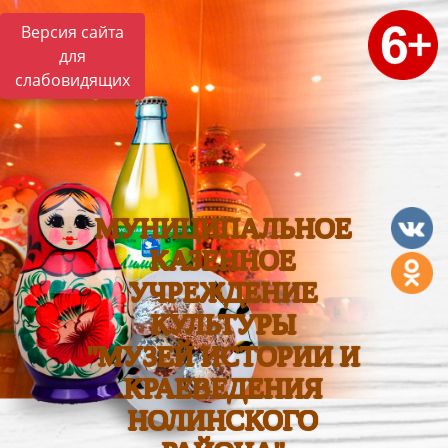
Версия сайта
для
слабовидящих
МУНИЦИПАЛЬНОЕ
КАЗЕННОЕ
УЧРЕЖДЕНИЕ
КУЛЬТУРЫ
"МУЗЕЙ ИСТОРИИ И
КРАЕВЕДЕНИЯ
НОЛИНСКОГО