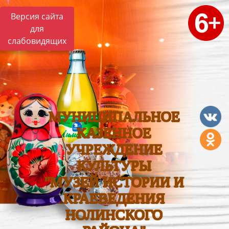
Версия сайта
для
слабовидящих
МУНИЦИПАЛЬНОЕ
КАЗЕННОЕ
УЧРЕЖДЕНИЕ
КУЛЬТУРЫ
"МУЗЕЙ ИСТОРИИ И
КРАЕВЕДЕНИЯ
НОЛИНСКОГО