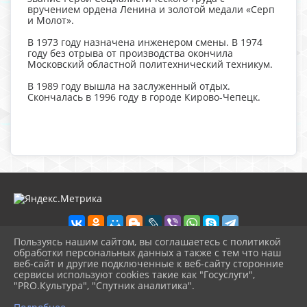
вручением ордена Ленина и золотой медали «Серп
и Молот».
В 1973 году назначена инженером смены. В 1974
году без отрыва от производства окончила
Московский областной политехнический техникум.
В 1989 году вышла на заслуженный отдых.
Скончалась в 1996 году в городе Кирово-Чепецк.
Пользуясь нашим сайтом, вы соглашаетесь с политикой
обработки персональных данных а также с тем что наш
веб-сайт и другие подключенные к веб-сайту сторонние
2026 г. nolinsk-museum.ru
сервисы используют cookies такие как "Госуслуги",
Вход
"PRO.Культура", "Спутник аналитика".
Карта сайта
^
Политика обработки персональных данных