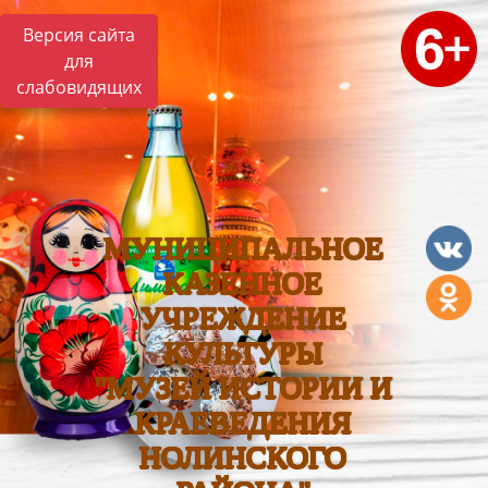
Версия сайта
для
слабовидящих
МУНИЦИПАЛЬНОЕ
КАЗЕННОЕ
УЧРЕЖДЕНИЕ
КУЛЬТУРЫ
"МУЗЕЙ ИСТОРИИ И
КРАЕВЕДЕНИЯ
НОЛИНСКОГО